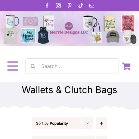
Skip
to
content
Search
Toggle
for:
Home
Navigation
Wallets & Clutch Bags
About
Inspirational Gifts
Sort by
Popularity
Gift Cards